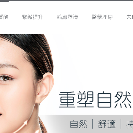
質酸
緊緻提升
輪廓塑造
醫學埋線
去