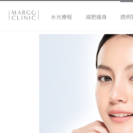
水光療程
減肥瘦身
透明