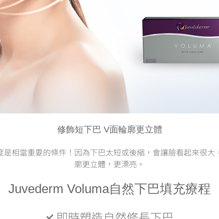
修飾短下巴 V面輪廓更立體
度是相當重要的條件！因為下巴太短或後縮，會讓臉看起來很大
廓更立體，更漂亮。
Juvederm Voluma自然下巴填充療程
即時塑造自然修長下巴