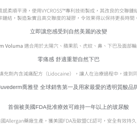
感柔順平滑，使用VYCROSS™專利技術製成，其改良的交聯
率鏈結，製造紮實且高交聯度的凝膠，令效果得以保持更長時間
立即讓您感受到自然美麗的改變
rm Voluma
適合用於太陽穴、蘋果肌、虎紋、鼻、下巴及面部輪
零痛感 舒適重塑自然下巴
充劑內含減痛配方（Lidocaine），讓人在治療過程中，達
Juvederm喬雅登 全球銷售第一及用家最愛的透明質酸品
首個被美國FDA批准療效可維持一年以上的玻尿酸
國Allergan藥廠生產，獲美國FDA及歐盟CE認可，安全有效持