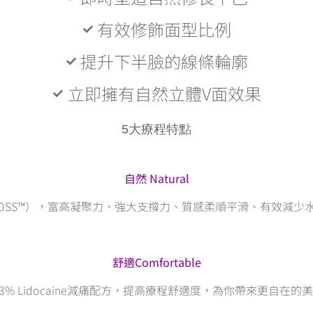
有效修飾面型比例
提升下半臉的線條輪廓
立即擁有自然立體V面效果
5大療程特點
自然 Natural
CROSS™），富高凝聚力、強大支撐力、質感柔順平滑、有效減少
舒適Comfortable
.3% Lidocaine減痛配方，提高療程舒適度，為你帶來更自在的