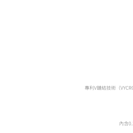
專利V鏈結技術（VY
內含0