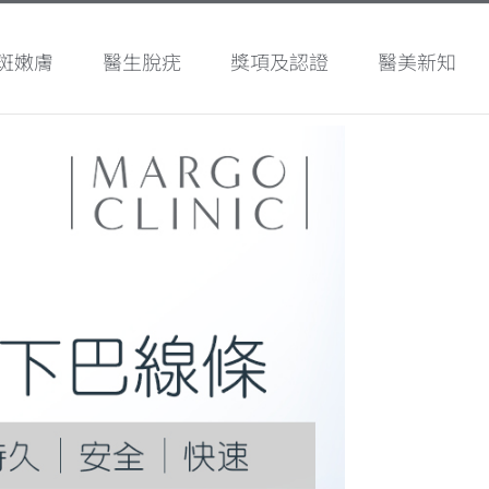
斑嫩膚
醫生脫疣
獎項及認證
醫美新知