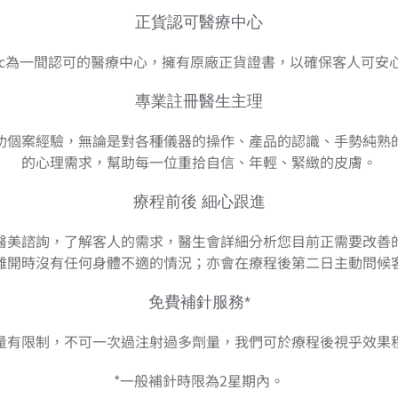
正貨認可醫療中心
Clinic為一間認可的醫療中心，擁有原廠正貨證書，以確保客人可
專業註冊醫生主理
功個案經驗，無論是對各種儀器的操作、產品的認識、手勢純熟
的心理需求，幫助每一位重拾自信、年輕、緊緻的皮膚。
療程前後 細心跟進
醫美諮詢，了解客人的需求，醫生會詳細分析您目前正需要改善
離開時沒有任何身體不適的情況；亦會在療程後第二日主動問候
免費補針服務*
量有限制，不可一次過注射過多劑量，我們可於療程後視乎效果
*一般補針時限為2星期內。