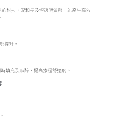
鏈結的科技，混和長及短透明質酸，能產生高效
。
廓提升。
到同時填充及麻醉，提高療程舒適度。
牌
久。