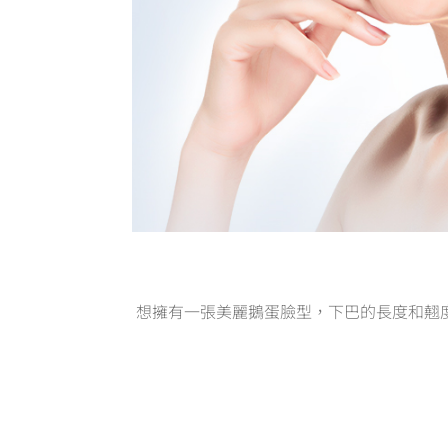
想擁有一張美麗鵝蛋臉型，下巴的長度和翹