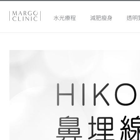
水光療程
減肥瘦身
透明