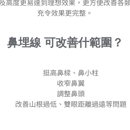
及高度更易達到理想效果，更方便改善各
充令效果更完整。
鼻埋線 可改善什範圍？
挺高鼻樑、鼻小柱
收窄鼻翼
調整鼻頭
改善山根過低、雙眼距離過遠等問題