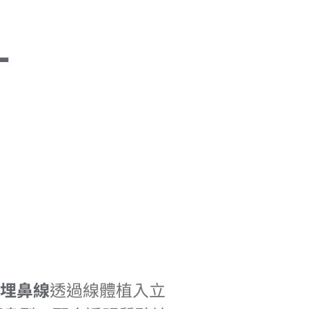
L
埋鼻線
透過線體植入立