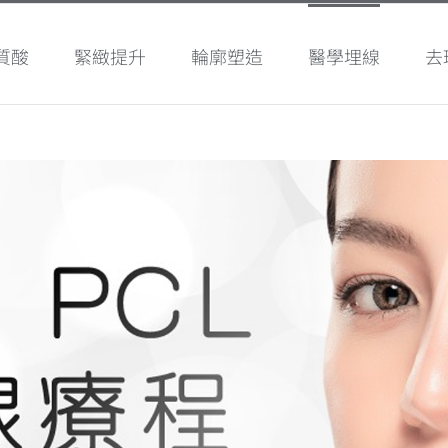
質酸
緊緻提升
輪廓塑造
醫學埋線
去