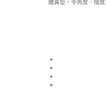
體鼻型，令角度、闊度