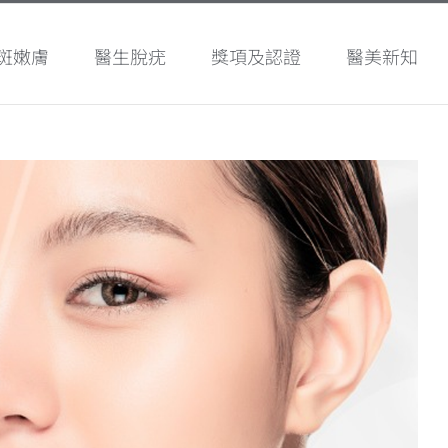
斑嫩膚
醫生脫疣
獎項及認證
醫美新知