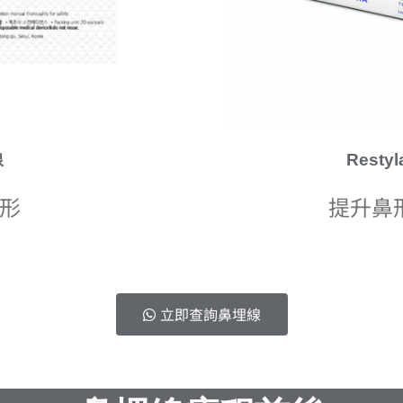
線
Resty
形
提升鼻
立即查詢鼻埋線