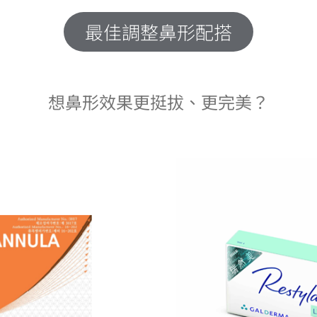
最佳調整鼻形配搭
想鼻形效果更挺拔、更完美？