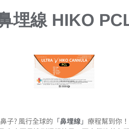
鼻埋線 HIKO PC
鼻子? 風行全球的
「
鼻埋線
」
療程幫到你！