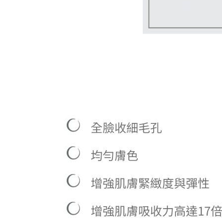
全臉收細毛孔
均勻膚色
增強肌膚緊緻度與彈性
增強肌膚吸收力高達17