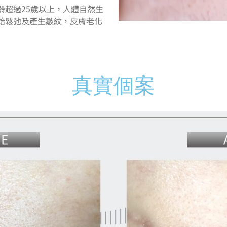
齡超過25歲以上，人體自然生
始鬆弛及產生皺紋，
皮膚老化
真實個案