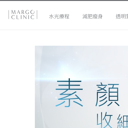
水光療程
減肥瘦身
透明