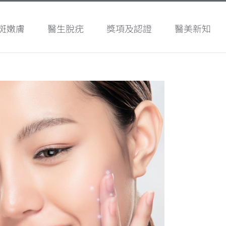
斑嫩膚
醫生脫疣
獎項及認證
醫美新知