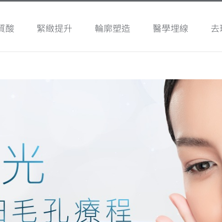
質酸
緊緻提升
輪廓塑造
醫學埋線
去