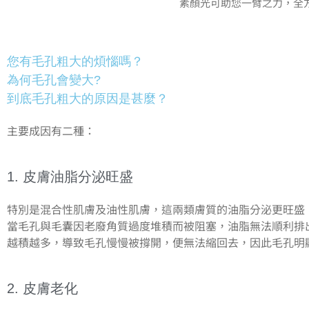
素顏光可助您一臂之力，全
您有毛孔粗大的煩惱嗎？
為何毛孔會變大?
到底毛孔粗大的原因是甚麼？
主要成因有二種：
1. 皮膚油脂分泌旺盛
特別是混合性肌膚及油性肌膚，這兩類膚質的油脂分泌更旺盛
當毛孔與毛囊因老廢角質過度堆積而被阻塞，油脂無法順利排
越積越多，導致毛孔慢慢被撐開，便無法縮回去，因此毛孔明
2. 皮膚老化