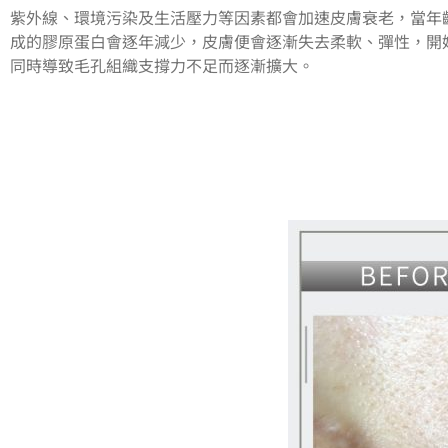
紫外線、環境污染及生活壓力等因素都會加速皮膚衰老，
當年
成的膠原蛋白會逐年減少，皮膚便會
逐漸
失去柔軟、彈性，開
同時
導致毛孔組織支撐力不足
而逐漸擴大
。