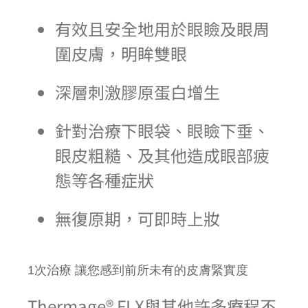
有效且安全地用於眼瞼及眼周
圍皮膚，明眸雙眼
深層刺激膠原蛋白增生
針對治療下眼袋、眼瞼下垂、
眼皮粗糙、及其他造成眼部疲
態等各種症狀
無復原期，可即時上妝
1次治療 讓您感到前所未有的皮膚緊實度
Thermage® FLX與其他許多療程不